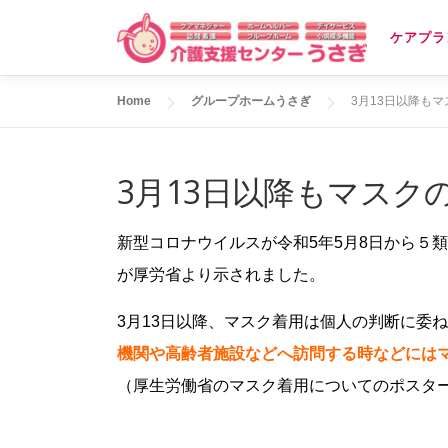
コ
ケアプラ
ン
テ
Home
グループホームうさぎ
3月13日以降も
ン
ツ
へ
3月13日以降もマスク
ス
キ
新型コロナウイルスが令和5年5月8日から５
ッ
が厚労省より示されました。
プ
3月13日以降、マスク着用は個人の判断に委
機関や高齢者施設などへ訪問する時などには
（厚生労働省のマスク着用についてのポスタ