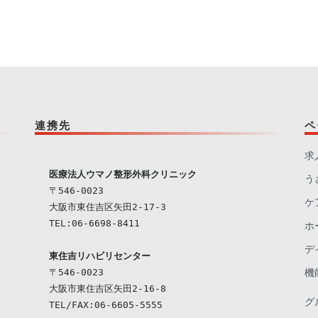
連携先
ペ
求
う
〒546-0023

ケ
大阪市東住吉区矢田2-17-3

TEL:06-6698-8411

ホ
デ
東住吉リハビリセンター
〒546-0023

機
大阪市東住吉区矢田2-16-8

グ