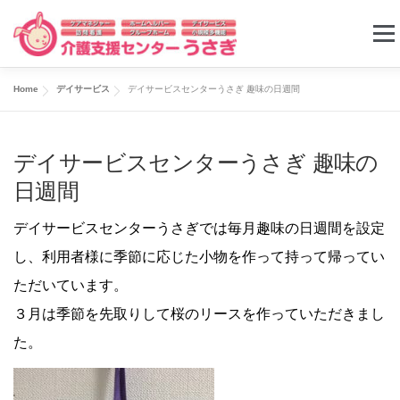
コ
メニ
ン
テ
Home
デイサービス
デイサービスセンターうさぎ 趣味の日週間
ン
ケアプラン
ホームヘルパー
デイサービス
ツ
デイサービスセンターうさぎ 趣味の
へ
グループホーム
小規模多機能ホーム
求人情報
日週間
ス
キ
デイサービスセンターうさぎでは毎月趣味の日週間を設定
お問い合わせ
ッ
し、利用者様に季節に応じた小物を作って持って帰ってい
プ
ただいています。
３月は季節を先取りして桜のリースを作っていただきまし
た。