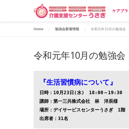
コ
ケアプラ
ン
テ
Home
勉強会新着情報
令和元年10月の勉強会
ン
ツ
へ
令和元年10月の勉強会
ス
キ
ッ
『生活習慣病について』
プ
日時：10月23日(水)　18:00～19:30
講師：第一三共株式会社　林　洋辰様
場所：デイサービスセンターうさぎ　1階
出席者：31名