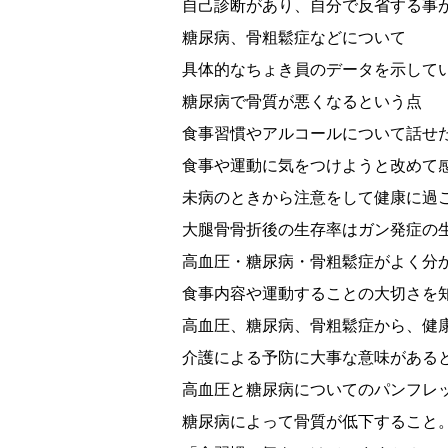
自己診断があり、自分で反省する事
糖尿病、骨粗鬆症などについて
具体的なちょき員のデータを示して
糖尿病で骨質が悪くなるという点
食事習慣やアルコールについて話せ
食事や運動に気をつけようと改めて
未病のときから注意をして健康に過
大腿骨骨折後の生存率はガン発症の
高血圧・糖尿病・骨粗鬆症がよく分
食事内容や運動することの大切さを
高血圧、糖尿病、骨粗鬆症から、健
介護による予防に大事な意味がある
高血圧と糖尿病についてのパンフレ
糖尿病によって骨質が低下すること