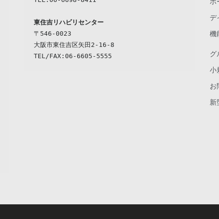
ホ
デ
東住吉リハビリセンター
〒546-0023

機
大阪市東住吉区矢田2-16-8

グ
小
お
新