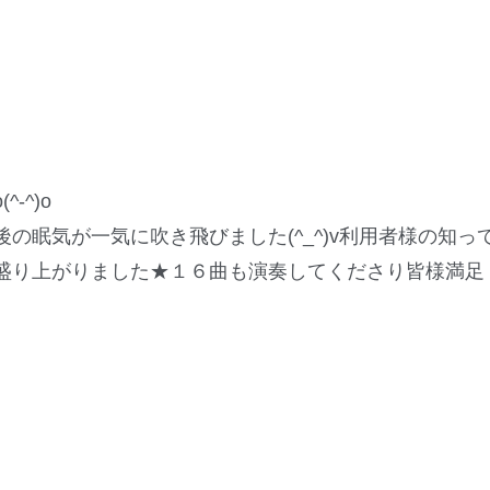
-^)o
の眠気が一気に吹き飛びました(^_^)v利用者様の知っ
盛り上がりました★１６曲も演奏してくださり皆様満足