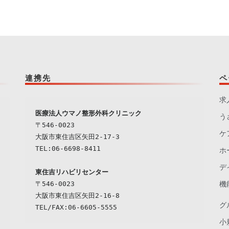
連携先
ペ
求
う
〒546-0023

ケ
大阪市東住吉区矢田2-17-3

TEL:06-6698-8411

ホ
デ
東住吉リハビリセンター
〒546-0023

機
大阪市東住吉区矢田2-16-8

グ
小