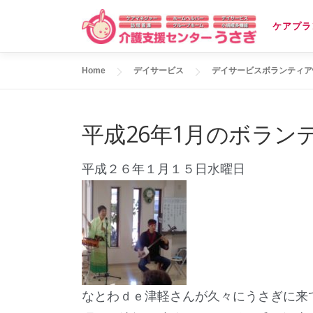
コ
ケアプラ
ン
テ
Home
デイサービス
デイサービスボランティア
ン
ツ
へ
平成26年1月のボラン
ス
キ
平成２６年１月１５日水曜日
ッ
プ
なとわｄｅ津軽さんが久々にうさぎに来て下