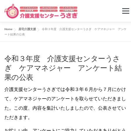
コ
メニ
ン
テ
Home
居宅介護支援
令和３年度 介護支援センターうさぎ ケアマネジャー アンケ
ン
ケアプラン
ホームヘルパー
デイサービス
ート結果の公表
ツ
へ
グループホーム
小規模多機能ホーム
求人情報
令和３年度 介護支援センターうさ
ス
ぎ ケアマネジャー アンケート結
キ
果の公表
お問い合わせ
ッ
プ
介護支援センターうさぎでは令和３年６月から７月にかけ
て、ケアマネジャーのアンケートを取らせていただきまし
た。この度、内容を集計いたしましたので、公表させてい
ただきます。
お忙しい中、アンケートにご協力していただきありがとう