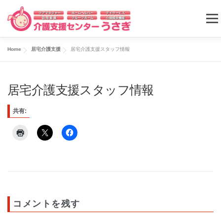
コ
メニ
ン
テ
Home
居宅介護支援
居宅介護支援スタッフ情報
ン
ケアプラン
ホームヘルパー
デイサービス
ツ
居宅介護支援スタッフ情報
へ
グループホーム
小規模多機能ホーム
求人情報
ス
共有:
キ
お問い合わせ
ッ
プ
コメントを残す