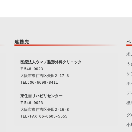
連携先
ペ
求
う
〒546-0023

ケ
大阪市東住吉区矢田2-17-3

TEL:06-6698-8411

ホ
デ
東住吉リハビリセンター
〒546-0023

機
大阪市東住吉区矢田2-16-8

グ
小