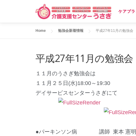
コ
ケアプラ
ン
テ
Home
勉強会新着情報
平成27年11月の勉強会
ン
ツ
へ
平成27年11月の勉強会
ス
キ
１１月のうさぎ勉強会は
ッ
１１月２５日(水)18:00～19:30
プ
デイサービスセンターうさぎにて
●パーキンソン病 講師 東本 憲