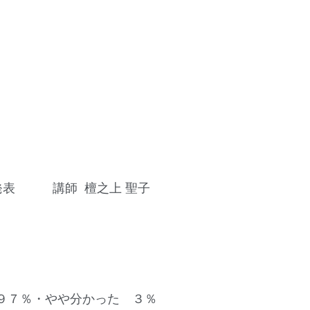
発表 講師 檀之上 聖子
９７％・やや分かった ３％