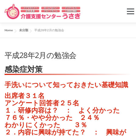
コ
メニ
ン
テ
Home
未分類
平成28年2月の勉強会
ン
ケアプラン
ホームヘルパー
デイサービス
ツ
平成28年2月の勉強会
へ
グループホーム
小規模多機能ホーム
求人情報
ス
感染症対策
キ
お問い合わせ
ッ
手洗いについて知っておきたい基礎知識
プ
出席者３１名
アンケート回答者２５名
１．研修内容は？ ： よく分かった
７６％・やや分かった ２４％
わかりにくかった ３％
２．内容に興味が持てた？ ： 興味が